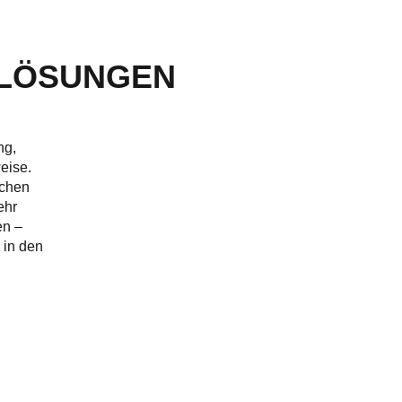
SLÖSUNGEN
ng,
eise.
schen
ehr
en –
 in den