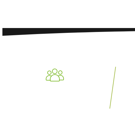
GE
0
+
Menschen bewegt
Unte