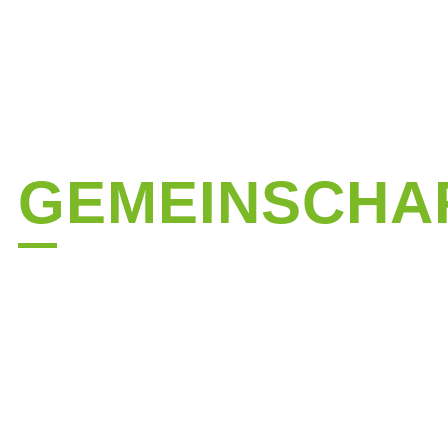
BEWEGUNG.
GESUNDHEIT.
GEMEINSCHAF
Moderne Gesundheitslösungen und nachhaltiges
Wellbeing – für mehr Energie und Balance im Alltag
und Unternehmen.