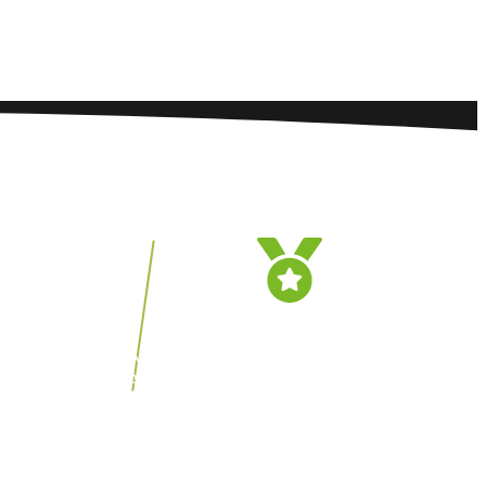
EN.
2025
& Kompetenz
Auszeichnung GERMAN-FITNESS-
AWARD