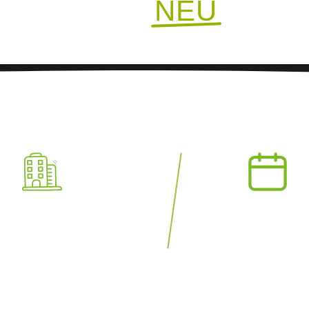
SUNDHEIT
NEU
DENK
+
0
+
rnehmen vertrauen uns
Jahre Erfahrung mit Herz 