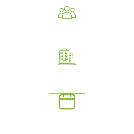
0
+
Menschen bewegt
+
Unternehmen vertrauen uns
0
+
Jahre Erfahrung mit Herz & Kompetenz