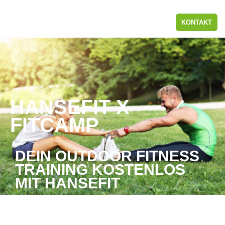
KONTAKT
HANSEFIT X
FITCAMP
DEIN OUTDOOR FITNESS
TRAINING KOSTENLOS
MIT HANSEFIT